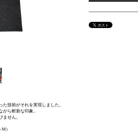
った技術がそれを実現しました。
ながら斬新な印象。
びません。
ートM）